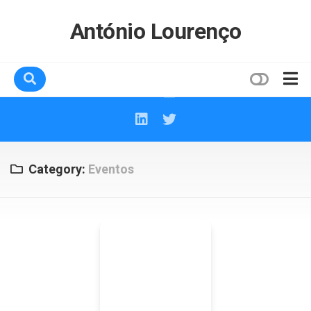
Skip
to
António Lourenço
content
Home
Sobre mim
Contactos
Category:
Eventos