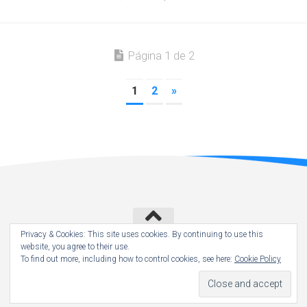
Página 1 de 2
1
2
»
Privacy & Cookies: This site uses cookies. By continuing to use this
website, you agree to their use.
António Lourenço © 2020. All Rights Reserved.
To find out more, including how to control cookies, see here:
Cookie Policy