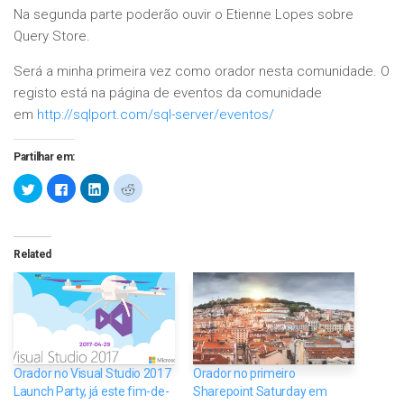
Na segunda parte poderão ouvir o Etienne Lopes sobre
Query Store.
Será a minha primeira vez como orador nesta comunidade. O
registo está na página de eventos da comunidade
em
http://sqlport.com/sql-server/eventos/
Partilhar em:
Carregue
Clique
Clique
Carregue
aqui
para
para
aqui
para
partilhar
partilhar
para
partilhar
no
no
partilhar
no
Facebook
LinkedIn
no
Twitter
(Opens
(Opens
Reddit
(Opens
in
in
(Opens
Related
in
new
new
in
new
window)
window)
new
window)
window)
Orador no Visual Studio 2017
Orador no primeiro
Launch Party, já este fim-de-
Sharepoint Saturday em