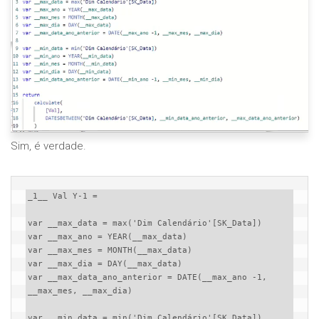
Sim, é verdade.
_1__ Val Y-1 = 

var __max_data = max('Dim Calendário'[SK_Data])

var __max_ano = YEAR(__max_data)

var __max_mes = MONTH(__max_data)

var __max_dia = DAY(__max_data)

var __max_data_ano_anterior = DATE(__max_ano -1, 
__max_mes, __max_dia)

var __min_data = min('Dim Calendário'[SK_Data])
