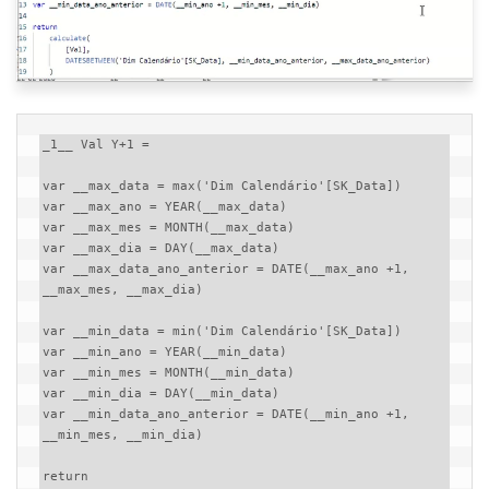
_1__ Val Y+1 = 

var __max_data = max('Dim Calendário'[SK_Data])

var __max_ano = YEAR(__max_data)

var __max_mes = MONTH(__max_data)

var __max_dia = DAY(__max_data)

var __max_data_ano_anterior = DATE(__max_ano +1, 
__max_mes, __max_dia)

var __min_data = min('Dim Calendário'[SK_Data])

var __min_ano = YEAR(__min_data)

var __min_mes = MONTH(__min_data)

var __min_dia = DAY(__min_data)

var __min_data_ano_anterior = DATE(__min_ano +1, 
__min_mes, __min_dia)

return 
