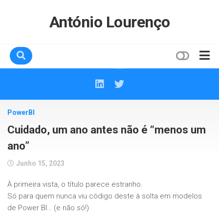
Skip
to
António Lourenço
content
Home
Sobre mim
PowerBI
Contactos
Cuidado, um ano antes não é “menos um
ano”
Junho 15, 2023
À primeira vista, o título parece estranho.
Só para quem nunca viu código deste à solta em modelos
de Power BI… (e não só!)