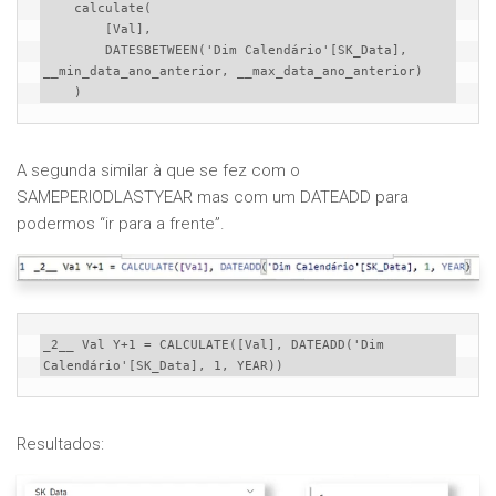
    calculate(

        [Val], 

        DATESBETWEEN('Dim Calendário'[SK_Data], 
__min_data_ano_anterior, __max_data_ano_anterior)

    )
A segunda similar à que se fez com o
SAMEPERIODLASTYEAR mas com um DATEADD para
podermos “ir para a frente”.
_2__ Val Y+1 = CALCULATE([Val], DATEADD('Dim 
Calendário'[SK_Data], 1, YEAR))
Resultados: