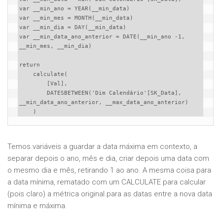
var __min_ano = YEAR(__min_data)

var __min_mes = MONTH(__min_data)

var __min_dia = DAY(__min_data)

var __min_data_ano_anterior = DATE(__min_ano -1, 
__min_mes, __min_dia)

return 

    calculate(

        [Val], 

        DATESBETWEEN('Dim Calendário'[SK_Data], 
__min_data_ano_anterior, __max_data_ano_anterior)

    )
Temos variáveis a guardar a data máxima em contexto, a
separar depois o ano, mês e dia, criar depois uma data com
o mesmo dia e mês, retirando 1 ao ano. A mesma coisa para
a data mínima, rematado com um CALCULATE para calcular
(pois claro) a métrica original para as datas entre a nova data
mínima e máxima.