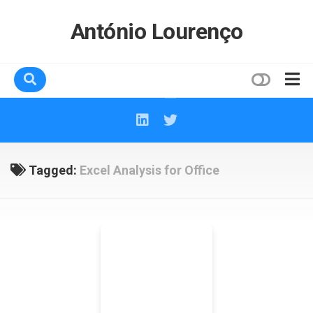
Skip
to
António Lourenço
content
Home
Sobre mim
Contactos
Tagged:
Excel Analysis for Office