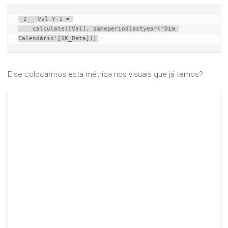
_2__ Val Y-1 = 

    calculate([Val], sameperiodlastyear('Dim 
Calendário'[SK_Data]))
E se colocarmos esta métrica nos visuais que já temos?