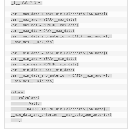
_1__ Val Y+1 = 

var __max_data = max('Dim Calendário'[SK_Data])

var __max_ano = YEAR(__max_data)

var __max_mes = MONTH(__max_data)

var __max_dia = DAY(__max_data)

var __max_data_ano_anterior = DATE(__max_ano +1, 
__max_mes, __max_dia)

var __min_data = min('Dim Calendário'[SK_Data])

var __min_ano = YEAR(__min_data)

var __min_mes = MONTH(__min_data)

var __min_dia = DAY(__min_data)

var __min_data_ano_anterior = DATE(__min_ano +1, 
__min_mes, __min_dia)

return 

    calculate(

        [Val], 

        DATESBETWEEN('Dim Calendário'[SK_Data], 
__min_data_ano_anterior, __max_data_ano_anterior)

    )