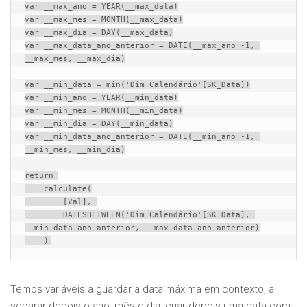
var __max_ano = YEAR(__max_data)

var __max_mes = MONTH(__max_data)

var __max_dia = DAY(__max_data)

var __max_data_ano_anterior = DATE(__max_ano -1, 
__max_mes, __max_dia)

var __min_data = min('Dim Calendário'[SK_Data])

var __min_ano = YEAR(__min_data)

var __min_mes = MONTH(__min_data)

var __min_dia = DAY(__min_data)

var __min_data_ano_anterior = DATE(__min_ano -1, 
__min_mes, __min_dia)

return 

    calculate(

        [Val], 

        DATESBETWEEN('Dim Calendário'[SK_Data], 
__min_data_ano_anterior, __max_data_ano_anterior)

    )
Temos variáveis a guardar a data máxima em contexto, a
separar depois o ano, mês e dia, criar depois uma data com