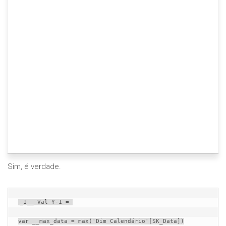
Sim, é verdade.
_1__ Val Y-1 = 

var __max_data = max('Dim Calendário'[SK_Data])
