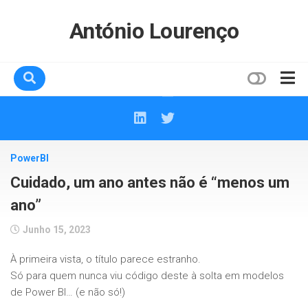
Skip
to
António Lourenço
content
Home
Sobre mim
PowerBI
Contactos
Cuidado, um ano antes não é “menos um
ano”
Junho 15, 2023
À primeira vista, o título parece estranho.
Só para quem nunca viu código deste à solta em modelos
de Power BI… (e não só!)